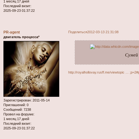
1 месяц 17 дней
Последний визит:
2025-09-23 01:37:22
PR-agent
Поделиться
2012-03-13 21:31:08
двигатель процесса*
Сумей 
http://royalhollovay.rusff.me/viewtopic … ;p=2
Зарегистрирован
: 2011-05-14
Приглашений:
0
Сообщений:
7238
Провел на форуме:
1 месяц 17 дней
Последний визит:
2025-09-23 01:37:22