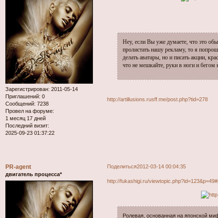
Hey, если Вы уже думаете, что это об
пролистать нашу рекламу, то я попрошу
делать аватары, но и писать акции, кр
что не мешкайте, руки в ноги и бегом
Зарегистрирован
: 2011-05-14
Приглашений:
0
http://artillusions.rusff.me/post.php?tid=278
Сообщений:
7238
Провел на форуме:
1 месяц 17 дней
Последний визит:
2025-09-23 01:37:22
PR-agent
Поделиться
2012-03-14 00:04:35
двигатель процесса*
http://fukashigi.ru/viewtopic.php?id=123&p=49
Ролевая, основанная на японской ми