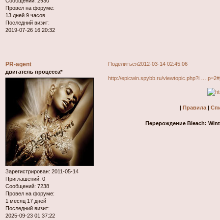
Сообщений:
2930
Провел на форуме:
13 дней 9 часов
Последний визит:
2019-07-26 16:20:32
PR-agent
Поделиться
2012-03-14 02:45:06
двигатель процесса*
http://epicwin.spybb.ru/viewtopic.php?i … p=2
|
Правила
|
Спи
Перерождение Bleach: Wint
Зарегистрирован
: 2011-05-14
Приглашений:
0
Сообщений:
7238
Провел на форуме:
1 месяц 17 дней
Последний визит:
2025-09-23 01:37:22