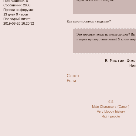
Приглашений:
0
Сообщений:
2930
Провел на форуме:
13 дней 9 часов
Последний визит:
Как вы относитесь к ведьмам?
2019-07-26 16:20:32
Это которые голые на метле летают? Вы
и варят приворотные зелья? Я к ним нор
В Мистик Фол
Ни
Сюжет
Роли
911
Main Characters (Canon)
Very bloody history
Right people