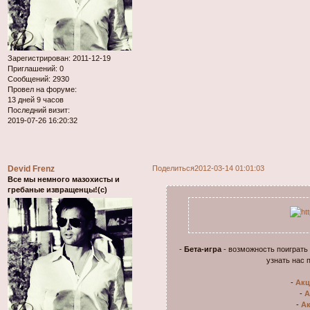
Зарегистрирован
: 2011-12-19
Приглашений:
0
Сообщений:
2930
Провел на форуме:
13 дней 9 часов
Последний визит:
2019-07-26 16:20:32
Devid Frenz
Поделиться
2012-03-14 01:01:03
Все мы немного мазохисты и
гребаные извращенцы!(с)
-
Бета-игра
- возможность поиграть
узнать нас 
-
Акц
-
А
-
Ак