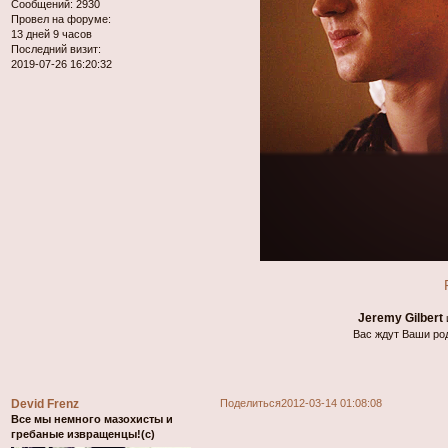
Сообщений:
2930
Провел на форуме:
13 дней 9 часов
Последний визит:
2019-07-26 16:20:32
Jeremy Gilbert
Вас ждут Ваши род
Devid Frenz
Поделиться
2012-03-14 01:08:08
Все мы немного мазохисты и
гребаные извращенцы!(с)