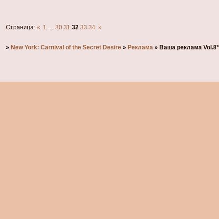
Страница:
«
1
…
30
31
32
33
34
»
»
New York: Carnival of the Secret Desire
»
Реклама
»
Ваша реклама Vol.8