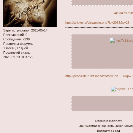
.акция #9 "В
http://la-love.ru/viewtopic.php?id=2083&p=28
--------------------------------------------------------
Зарегистрирован
: 2011-05-14
Приглашений:
0
Сообщений:
7238
Провел на форуме:
1 месяц 17 дней
Последний визит:
2025-09-23 01:37:22
http://peoplelife.rusff.me/viewtopic.ph … 6&p=3
--------------------------------------------------------
Dominic Bannett
Занимаемая внешность: Julian McMa
Возраст: 41 год