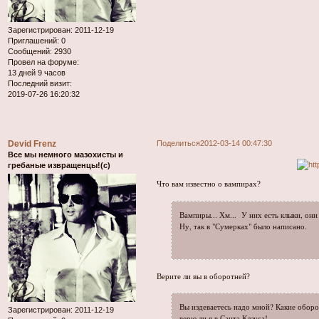
Зарегистрирован
: 2011-12-19
Приглашений:
0
Сообщений:
2930
Провел на форуме:
13 дней 9 часов
Последний визит:
2019-07-26 16:20:32
Devid Frenz
Поделиться
2012-03-14 00:47:30
Все мы немного мазохисты и
гребаные извращенцы!(с)
Что вам известно о вампирах?
Вампиры... Хм... У них есть клыки, они
Ну, так в "Сумерках" было написано.
Верите ли вы в оборотней?
Вы издеваетесь надо мной? Какие оборо
Зарегистрирован
: 2011-12-19
верю ли я в Санта Клауса!