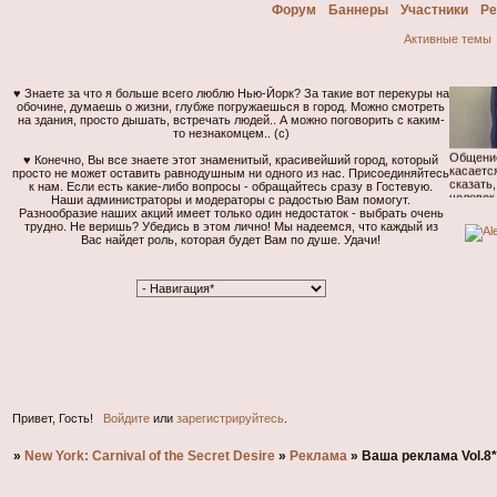
Форум
Баннеры
Участники
Ре
Активные темы
♥ Знаете за что я больше всего люблю Нью-Йорк? За такие вот перекуры на
обочине, думаешь о жизни, глубже погружаешься в город. Можно смотреть
на здания, просто дышать, встречать людей.. А можно поговорить с каким-
то незнакомцем.. (с)
Общение
касаетс
♥ Конечно, Вы все знаете этот знаменитый, красивейший город, который
сказать
просто не может оставить равнодушным ни одного из нас. Присоединяйтесь
человек
к нам. Если есть какие-либо вопросы - обращайтесь сразу в Гостевую.
Но скаж
Наши администраторы и модераторы с радостью Вам помогут.
возмуще
Разнообразие наших акций имеет только один недостаток - выбрать очень
интелле
трудно. Не веришь? Убедись в этом лично! Мы надеемся, что каждый из
далее...
Вас найдет роль, которая будет Вам по душе. Удачи!
Привет, Гость!
Войдите
или
зарегистрируйтесь
.
»
New York: Carnival of the Secret Desire
»
Реклама
»
Ваша реклама Vol.8