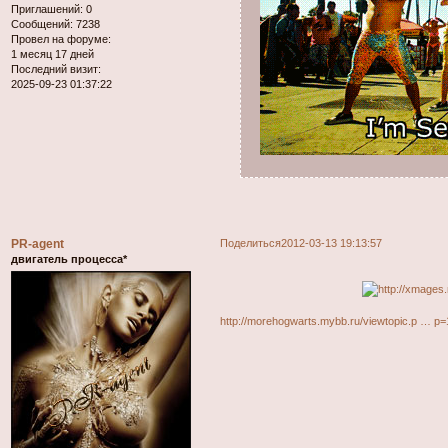
Приглашений:
0
Сообщений:
7238
Провел на форуме:
1 месяц 17 дней
Последний визит:
2025-09-23 01:37:22
PR-agent
Поделиться
2012-03-13 19:13:57
двигатель процесса*
http://morehogwarts.mybb.ru/viewtopic.p … p