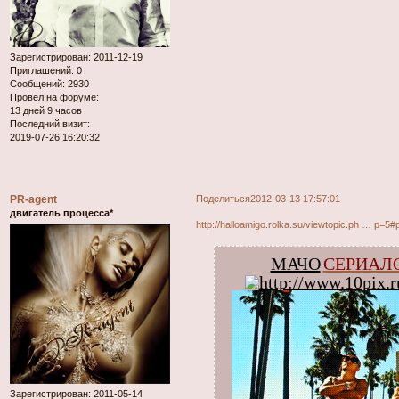
Зарегистрирован
: 2011-12-19
Приглашений:
0
Сообщений:
2930
Провел на форуме:
13 дней 9 часов
Последний визит:
2019-07-26 16:20:32
PR-agent
Поделиться
2012-03-13 17:57:01
двигатель процесса*
http://halloamigo.rolka.su/viewtopic.ph … p=5
МАЧО
СЕРИАЛ
Зарегистрирован
: 2011-05-14