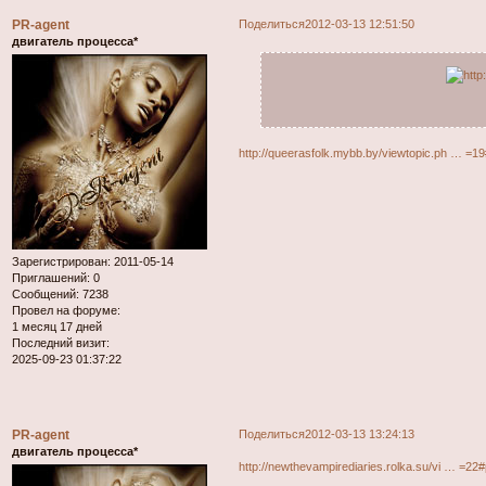
PR-agent
Поделиться
2012-03-13 12:51:50
двигатель процесса*
http://queerasfolk.mybb.by/viewtopic.ph … =1
Зарегистрирован
: 2011-05-14
Приглашений:
0
Сообщений:
7238
Провел на форуме:
1 месяц 17 дней
Последний визит:
2025-09-23 01:37:22
PR-agent
Поделиться
2012-03-13 13:24:13
двигатель процесса*
http://newthevampirediaries.rolka.su/vi … =22