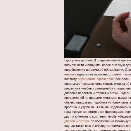
Где купить диплом. В современном мире вс
возможности и получить более высокую дол
приобретение диплома об образовании. Одн
или колледже из-за различных причин, так
поэтому
https://aurus-diplom.com/
все больш
предлагают возможность купить диплом об
различных учебных заведений и специальн
диплома является интернет-магазин. Здес
предложений по продаже дипломов различны
обычно предлагают удобные условия оплаты
простым и удобным. Если вы задумались о 
гарантирует качество и конфиденциальность
других клиентов о компании, чтобы убедит
диплом мастера
об образовании можно купи
случае также важно обращать внимание на 
диплома может быть отличным решением для