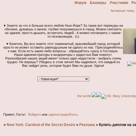
Форум
Баннеры
Участники
Ре
Активные темы
♥ Знаете за что я больше всего люблю Нью-Йорк? За такие вот перекуры на
обочине, думаешь о жизни, глубже погружаешься в город. Можно смотреть
на здания, просто дышать, встречать людей.. А можно поговорить с каким-
то незнакомцем.. (с)
♥ Конечно, Вы все знаете этот знаменитый, красивейший город, который
просто не может оставить равнодушным ни одного из нас. Присоединяйтесь
к нам. Если есть какие-либо вопросы - обращайтесь сразу в Гостевую.
Наши администраторы и модераторы с радостью Вам помогут.
Разнообразие наших акций имеет только один недостаток - выбрать очень
Общение
трудно. Не веришь? Убедись в этом лично! Мы надеемся, что каждый из
касаетс
Вас найдет роль, которая будет Вам по душе. Удачи!
сказать
человек
Но скаж
возмуще
интелле
далее...
Привет, Гость!
Войдите
или
зарегистрируйтесь
.
»
New York: Carnival of the Secret Desire
»
Реклама
»
Купить диплом на з