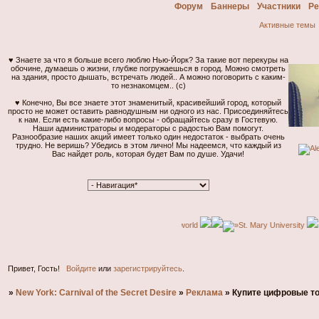
Форум
Баннеры
Участники
Ре
Активные темы
♥ Знаете за что я больше всего люблю Нью-Йорк? За такие вот перекуры на
обочине, думаешь о жизни, глубже погружаешься в город. Можно смотреть
на здания, просто дышать, встречать людей.. А можно поговорить с каким-
то незнакомцем.. (с)
♥ Конечно, Вы все знаете этот знаменитый, красивейший город, который
просто не может оставить равнодушным ни одного из нас. Присоединяйтесь
к нам. Если есть какие-либо вопросы - обращайтесь сразу в Гостевую.
Наши администраторы и модераторы с радостью Вам помогут.
Разнообразие наших акций имеет только один недостаток - выбрать очень
Общение
трудно. Не веришь? Убедись в этом лично! Мы надеемся, что каждый из
касаетс
Вас найдет роль, которая будет Вам по душе. Удачи!
сказать
человек
Но скаж
возмуще
интелле
далее...
Привет, Гость!
Войдите
или
зарегистрируйтесь
.
»
New York: Carnival of the Secret Desire
»
Реклама
»
Купите цифровые то