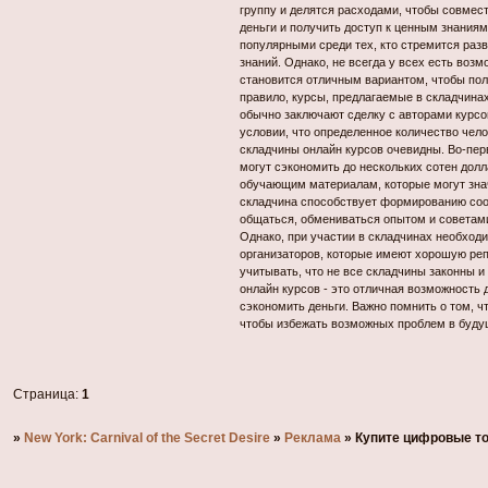
группу и делятся расходами, чтобы совмест
деньги и получить доступ к ценным знания
популярными среди тех, кто стремится раз
знаний. Однако, не всегда у всех есть воз
становится отличным вариантом, чтобы пол
правило, курсы, предлагаемые в складчин
обычно заключают сделку с авторами курсо
условии, что определенное количество чел
складчины онлайн курсов очевидны. Во-перв
могут сэкономить до нескольких сотен долл
обучающим материалам, которые могут знач
складчина способствует формированию соо
общаться, обмениваться опытом и советами
Однако, при участии в складчинах необхо
организаторов, которые имеют хорошую реп
учитывать, что не все складчины законны и
онлайн курсов - это отличная возможность д
сэкономить деньги. Важно помнить о том, ч
чтобы избежать возможных проблем в буду
Страница:
1
»
New York: Carnival of the Secret Desire
»
Реклама
»
Купите цифровые то