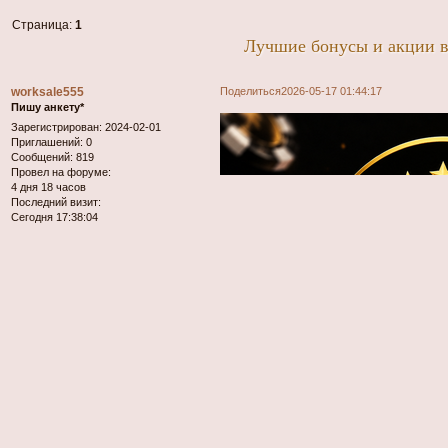
Страница:
1
Лучшие бонусы и акции в
worksale555
Поделиться
2026-05-17 01:44:17
Пишу анкету*
Зарегистрирован
: 2024-02-01
Приглашений:
0
Сообщений:
819
Провел на форуме:
4 дня 18 часов
Последний визит:
Сегодня 17:38:04