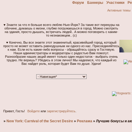
Форум
Баннеры
Участники
Ре
Активные темы
♥ Знаете за что я больше всего люблю Нью-Йорк? За такие вот перекуры на
обочине, думаешь о жизни, глубже погружаешься в город. Можно смотреть
на здания, просто дышать, встречать людей.. А можно поговорить с каким-
то незнакомцем.. (с)
♥ Конечно, Вы все знаете этот знаменитый, красивейший город, который
просто не может оставить равнодушным ни одного из нас. Присоединяйтесь
к нам. Если есть какие-либо вопросы - обращайтесь сразу в Гостевую.
Наши администраторы и модераторы с радостью Вам помогут.
Разнообразие наших акций имеет только один недостаток - выбрать очень
трудно. Не веришь? Убедись в этом лично! Мы надеемся, что каждый из
Вас найдет роль, которая будет Вам по душе. Удачи!
Общение
касаетс
сказать
человек
Но скаж
возмуще
интелле
далее...
Привет, Гость!
Войдите
или
зарегистрируйтесь
.
»
New York: Carnival of the Secret Desire
»
Реклама
»
Лучшие бонусы и ак