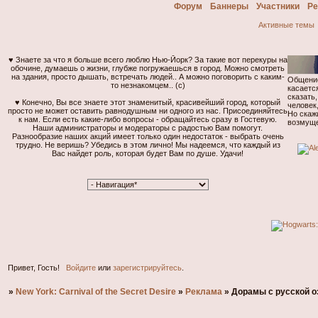
Форум
Баннеры
Участники
Ре
Активные темы
♥ Знаете за что я больше всего люблю Нью-Йорк? За такие вот перекуры на
обочине, думаешь о жизни, глубже погружаешься в город. Можно смотреть
на здания, просто дышать, встречать людей.. А можно поговорить с каким-
Общение
то незнакомцем.. (с)
касаетс
сказать
♥ Конечно, Вы все знаете этот знаменитый, красивейший город, который
человек
просто не может оставить равнодушным ни одного из нас. Присоединяйтесь
Но скаж
к нам. Если есть какие-либо вопросы - обращайтесь сразу в Гостевую.
возмуще
Наши администраторы и модераторы с радостью Вам помогут.
интелле
Разнообразие наших акций имеет только один недостаток - выбрать очень
далее...
трудно. Не веришь? Убедись в этом лично! Мы надеемся, что каждый из
Вас найдет роль, которая будет Вам по душе. Удачи!
Привет, Гость!
Войдите
или
зарегистрируйтесь
.
»
New York: Carnival of the Secret Desire
»
Реклама
»
Дорамы с русской о