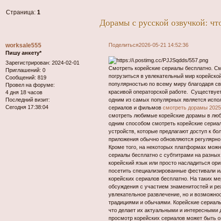
Страница:
1
Дорамы с русской озвучкой: чт
worksale555
Поделиться
2026-05-21 14:52:36
Пишу анкету*
Зарегистрирован
: 2024-02-01
Смотреть корейские сериалы бесплатно. См
Приглашений:
0
погрузиться в увлекательный мир корейско
Сообщений:
819
популярностью по всему миру благодаря с
Провел на форуме:
красивой операторской работе. Существует
4 дня 18 часов
Последний визит:
одним из самых популярных является испол
Сегодня 17:38:04
сериалов и фильмов
смотреть дорамы 2025
смотреть любимые корейские дорамы в любо
одним способом смотреть корейские сериа
устройств, которые предлагают доступ к б
приложения обычно обновляются регулярно
Кроме того, на некоторых платформах можн
сериалы бесплатно с субтитрами на разных 
корейский язык или просто насладиться ор
посетить специализированные фестивали ил
корейских сериалов бесплатно. На таких ме
обсуждения с участием знаменитостей и ре
увлекательное развлечение, но и возможнос
традициями и обычаями. Корейские сериал
что делает их актуальными и интересными д
просмотр корейских сериалов может быть о