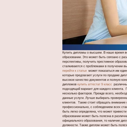
Купить дипломы о высшем. В наше время 
образовании. Это может быть связано с ра
перспективы, получить престижное образов
сталкиваются с проблемами в получении вы
перейти к статье
может показаться им един
которые предлагают услуги по продаже дип
высокое качество документов и полную ко
дипломов
купить аттестат 9 класс
различных
подходящий вариант для каждого клиента. 
несколько факторов. Прежде всего, необхо
данные услуги. Лучше выбирать проверенн
клиентов. Также стоит обращать внимание 
профессионально, с соблюдением всех стан
быть легко определена, что может привест
образовании может быть полезна в различны
официального образования, то наличие ди
должности. Также диплом может быть полезе