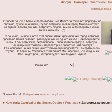
Форум
Баннеры
Участники
Ре
Активные темы
♥ Знаете за что я больше всего люблю Нью-Йорк? За такие вот перекуры на
обочине, думаешь о жизни, глубже погружаешься в город. Можно смотреть
на здания, просто дышать, встречать людей.. А можно поговорить с каким-
то незнакомцем.. (с)
♥ Конечно, Вы все знаете этот знаменитый, красивейший город, который
просто не может оставить равнодушным ни одного из нас. Присоединяйтесь
к нам. Если есть какие-либо вопросы - обращайтесь сразу в Гостевую.
Наши администраторы и модераторы с радостью Вам помогут.
Общение
Разнообразие наших акций имеет только один недостаток - выбрать очень
касаетс
трудно. Не веришь? Убедись в этом лично! Мы надеемся, что каждый из
сказать
Вас найдет роль, которая будет Вам по душе. Удачи!
человек
Но скаж
возмуще
интелле
далее...
Привет, Гость!
Войдите
или
зарегистрируйтесь
.
»
New York: Carnival of the Secret Desire
»
Реклама
»
Дипломы, которые п